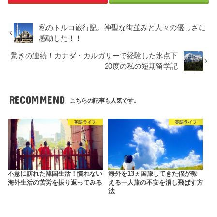
私のトルコ旅行記。神聖な街並みと人々の優しさに
感動した！！
驚きの連続！カナダ・カルガリーで経験した氷点下
20度の私の短期留学記
RECOMMEND
こちらの記事も人気です。
英語ライフ
英語ライフ
不意に訪れた韓国生活！慣れない
海外を13ヵ国旅してきた僕が教
海外生活の苦労を振り返ってみる
える一人旅の不安を消し飛ばす方
法