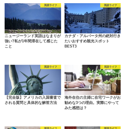
英語ライフ
英語ライフ
ニュージーランド英語はなまりが
カナダ・アルバータ州の絶対行き
強い?私が1年間滞在して感じた
たいおすすめ観光スポット
こと
BEST3
英語ライフ
英語ライフ
【完全版】アメリカの入国審査で
海外在住の主婦に在宅ワークがお
される質問と具体的な解答方法
勧めな3つの理由。実際にやって
みた感想は？
英語ライフ
英語ライフ