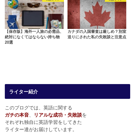
【保存版】海外一人旅の必需品、
カナダの入国審査は厳しめ？別室
絶対になくてはならない持ち物
送りにされた私の失敗談と注意点
20選
ライター紹介
このブログでは、英語に関する
ガチの本音
、
リアルな成功・失敗談
を
それぞれ独自に英語学習をしてきた
ライター達がお届けしています。