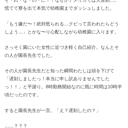
そ・れ・な・の・に！！なぜかアメリカでは大遅刻…。
慌てて寮を出て本気で幼稚園までダッシュしました。
「もう嫌だ〜！絶対怒られる…クビって言われたらどう
しよう…」とかな〜り心配しながら幼稚園に入ります。
さっそく園にいた女性に近づき軽く自己紹介。なんとそ
の人が園長先生でした。
その人が園長先生だと知った瞬間わたしは頭を下げて
「遅刻しましたっ！本当に申し訳ありませんでした
っ！！」と平謝り。8時勤務開始なのに既に時間は10時半
頃だったのです。
すると園長先生が一言。「え？遅刻したの？」
……？？？