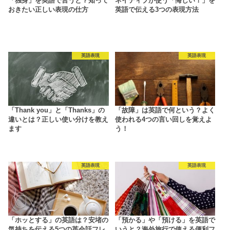
「独身」を英語で言うと？知って
ネイティブが使う「悔しい！」を
おきたい正しい表現の仕方
英語で伝える3つの表現方法
英語表現
英語表現
「Thank you」と「Thanks」の
「故障」は英語で何という？よく
違いとは？正しい使い分けを教え
使われる4つの言い回しを覚えよ
ます
う！
英語表現
英語表現
「ホッとする」の英語は？安堵の
「預かる」や「預ける」を英語で
気持ちを伝える5つの英会話フレ
いうと？海外旅行で使える便利フ