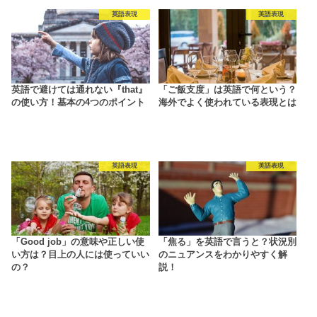
英語表現
英語表現
英語で避けては通れない『that』
「ご飯支度」は英語で何という？
の使い方！基本の4つのポイント
海外でよく使われている表現とは
英語表現
英語表現
「Good job」の意味や正しい使
「焦る」を英語で言うと？状況別
い方は？目上の人には使っていい
のニュアンスをわかりやすく解
の？
説！