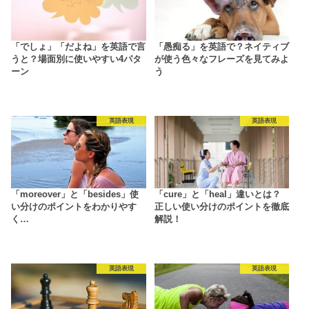
「でしょ」「だよね」を英語で言
「愚痴る」を英語で？ネイティブ
うと？場面別に使いやすい4パタ
が使う色々なフレーズを見てみよ
ーン
う
英語表現
英語表現
「moreover」と「besides」使
「cure」と「heal」違いとは？
い分けのポイントをわかりやす
正しい使い分けのポイントを徹底
く…
解説！
英語表現
英語表現