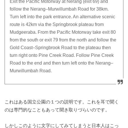
Exit the Pacific Motorway at Nerang (exit 69) and
follow the Nerang–Murwillumbah Road for 38km.
Turn left into the park entrance. An alternative scenic
route is 42km via the Springbrook plateau from
Mudgeeraba. From the Pacific Motorway take exit 80
from the south or exit 79 from the north and follow the
Gold Coast–Springbrook Road to the plateau then
turn right onto Pine Creek Road. Follow Pine Creek
Road to the end and then turn left onto the Nerang–
Murwillumbah Road.
これはある国立公園の１つの説明です。これを耳で聞く
のは専門的なこともあって聞き取りづらいのです。
しかしこのように文字にしてみてしまうと日本人はこっ