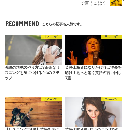
で言うには？
RECOMMEND
こちらの記事も人気です。
リスニング
リスニング
英語の精聴のやり方は?正確なリ
英語上級者になりたければ洋楽を
スニングを身につける4つのステ
聴け！あっと驚く英語の言い回し
ップ
3選
リスニング
リスニング
【リスニング力UP】英語学習に
英語の聞き取り3つのコツ!!でき