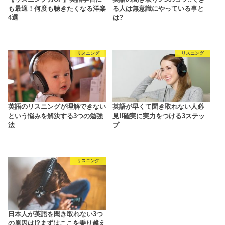
も最適！何度も聴きたくなる洋楽
る人は無意識にやっている事と
4選
は?
リスニング
リスニング
英語のリスニングが理解できない
英語が早くて聞き取れない人必
という悩みを解決する3つの勉強
見!!確実に実力をつける3ステッ
法
プ
リスニング
日本人が英語を聞き取れない3つ
の原因は!?まずはここを乗り越え