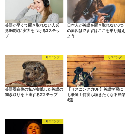
英語が早くて聞き取れない人必
日本人が英語を聞き取れない3つ
見!!確実に実力をつける3ステッ
の原因は!?まずはここを乗り越え
プ
よう
リスニング
リスニング
英語圏在住の私が実践した英語の
【リスニング力UP】英語学習に
聞き取りを上達する2ステップ
も最適！何度も聴きたくなる洋楽
4選
リスニング