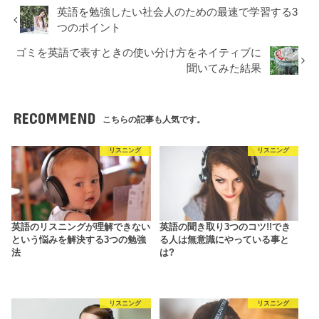
英語を勉強したい社会人のための最速で学習する3
つのポイント
ゴミを英語で表すときの使い分け方をネイティブに
聞いてみた結果
RECOMMEND
こちらの記事も人気です。
リスニング
リスニング
英語のリスニングが理解できない
英語の聞き取り3つのコツ!!でき
という悩みを解決する3つの勉強
る人は無意識にやっている事と
法
は?
リスニング
リスニング