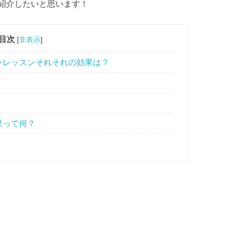
紹介したいと思います！
目次
[
非表示
]
ンレッスンそれそれの効果は？
果って何？