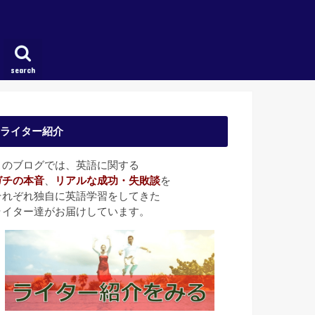
search
ライター紹介
このブログでは、英語に関する
ガチの本音
、
リアルな成功・失敗談
を
それぞれ独自に英語学習をしてきた
ライター達がお届けしています。