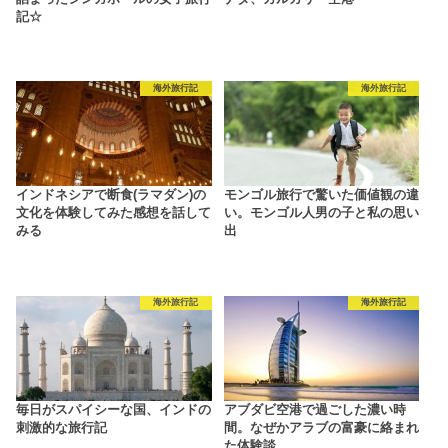
記☆
海外旅行記
海外旅行記
インドネシアで断食(ラマダン)の
モンゴル旅行で驚いた価値観の違
文化を体験してみた感想を話して
い。モンゴル人男の子と私の思い
みる
出
海外旅行記
海外旅行記
毎日がスパイシーな国、インドの
アブダビ空港で過ごした濃い時
刺激的な旅行記
間。なぜかアラブの富豪に絡まれ
た体験談