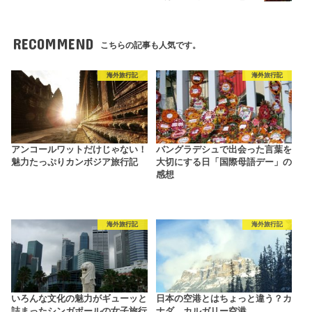
RECOMMEND
こちらの記事も人気です。
海外旅行記
海外旅行記
アンコールワットだけじゃない！
バングラデシュで出会った言葉を
魅力たっぷりカンボジア旅行記
大切にする日「国際母語デー」の
感想
海外旅行記
海外旅行記
いろんな文化の魅力がギューッと
日本の空港とはちょっと違う？カ
詰まったシンガポールの女子旅行
ナダ、カルガリー空港