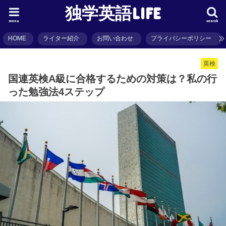
独学英語LIFE
menu
search
HOME
ライター紹介
お問い合わせ
プライバシーポリシー
英検
国連英検A級に合格するための対策は？私の行
った勉強法4ステップ