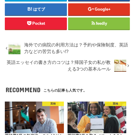
はてブ
Google+
Pocket
feedly
海外での病院の利用方法は？予約や保険制度、英語
力などの苦労も多い!?
英語エッセイの書き方のコツは？帰国子女の私が教
える3つの基本ルール
RECOMMEND
こちらの記事も人気です。
英検
英検