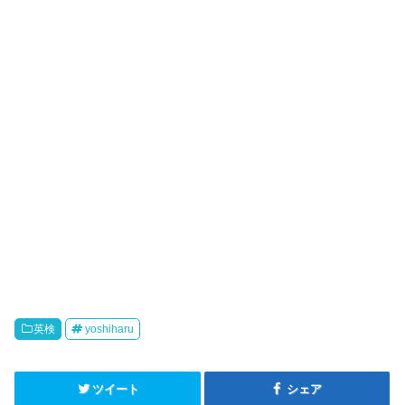
英検
yoshiharu
ツイート
シェア