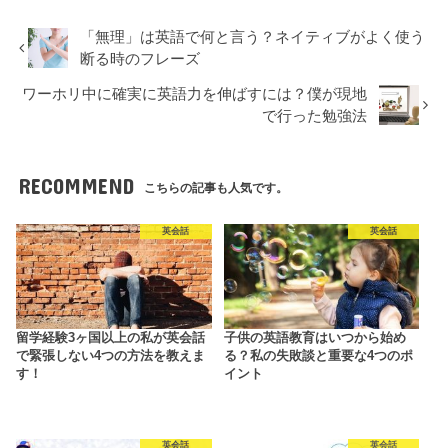
「無理」は英語で何と言う？ネイティブがよく使う
断る時のフレーズ
ワーホリ中に確実に英語力を伸ばすには？僕が現地
で行った勉強法
RECOMMEND
こちらの記事も人気です。
英会話
英会話
留学経験3ヶ国以上の私が英会話
子供の英語教育はいつから始め
で緊張しない4つの方法を教えま
る？私の失敗談と重要な4つのポ
す！
イント
英会話
英会話