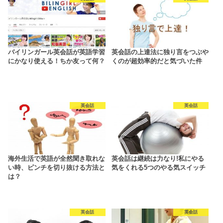
バイリンガール英会話が英語学習
英会話の上達法に独り言をつぶや
にかなり使える！ちか友って何？
くのが超効率的だと気づいた件
英会話
英会話
海外生活で英語が全然聞き取れな
英会話は継続は力なり!私にやる
い時、ピンチを切り抜ける方法と
気をくれる5つのやる気スイッチ
は？
英会話
英会話