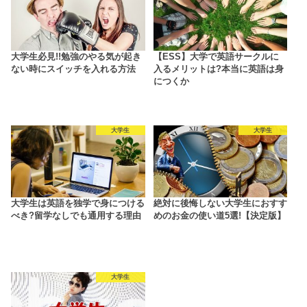
大学生必見!!勉強のやる気が起き
【ESS】大学で英語サークルに
ない時にスイッチを入れる方法
入るメリットは?本当に英語は身
につくか
大学生
大学生
大学生は英語を独学で身につける
絶対に後悔しない大学生におすす
べき?留学なしでも通用する理由
めのお金の使い道5選!【決定版】
大学生