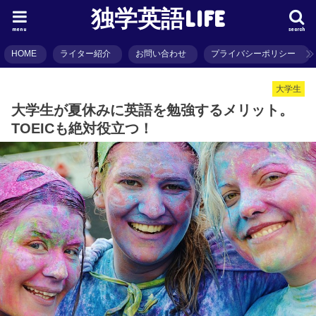
独学英語LIFE
menu
search
HOME
ライター紹介
お問い合わせ
プライバシーポリシー
大学生
大学生が夏休みに英語を勉強するメリット。
TOEICも絶対役立つ！