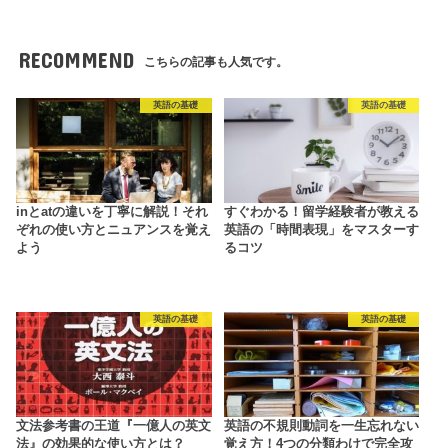
RECOMMEND
こちらの記事も人気です。
英語の基礎
英語の基礎
inとatの違いを丁寧に解説！それ
すぐわかる！留学経験者が教える
ぞれの使い方とニュアンスを覚え
英語の「時間表現」をマスターす
よう
るコツ
英語の基礎
英語の基礎
文法参考書の王道『一億人の英文
英語の不規則動詞を一生忘れない
法』の効果的な使い方とは？
覚え方！4つの分類わけで完全攻