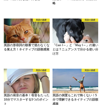
略
英語の基礎
英語の基礎
英語の形容詞の順番で迷わなくな
「Can I～」と「May I～」の違い
る覚え方！ネイティブの語順感覚
とは？ニュアンスで分かる使い分
け方
英語の基礎
英語の基礎
英語の発音の基本！母音をたった
英語の倒置もこれで怖くない！5
10分でマスターする5つのポイン
分で理解できるネイティブの語順
ト
感覚