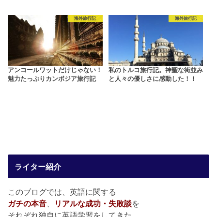
海外旅行記
海外旅行記
アンコールワットだけじゃない！
私のトルコ旅行記。神聖な街並み
魅力たっぷりカンボジア旅行記
と人々の優しさに感動した！！
ライター紹介
このブログでは、英語に関する
ガチの本音
、
リアルな成功・失敗談
を
それぞれ独自に英語学習をしてきた