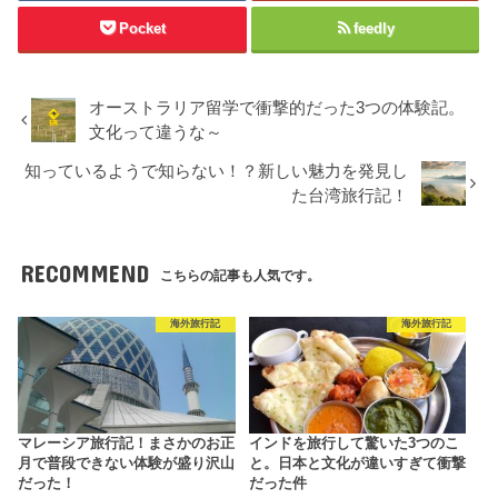
Pocket
feedly
オーストラリア留学で衝撃的だった3つの体験記。
文化って違うな～
知っているようで知らない！？新しい魅力を発見し
た台湾旅行記！
RECOMMEND
こちらの記事も人気です。
海外旅行記
海外旅行記
マレーシア旅行記！まさかのお正
インドを旅行して驚いた3つのこ
月で普段できない体験が盛り沢山
と。日本と文化が違いすぎて衝撃
だった！
だった件