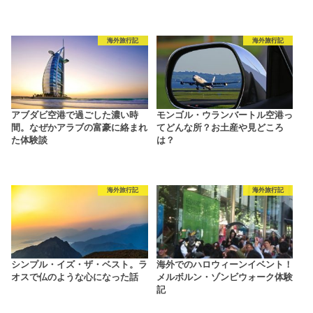
海外旅行記
海外旅行記
アブダビ空港で過ごした濃い時
モンゴル・ウランバートル空港っ
間。なぜかアラブの富豪に絡まれ
てどんな所？お土産や見どころ
た体験談
は？
海外旅行記
海外旅行記
シンプル・イズ・ザ・ベスト。ラ
海外でのハロウィーンイベント！
オスで仏のような心になった話
メルボルン・ゾンビウォーク体験
記