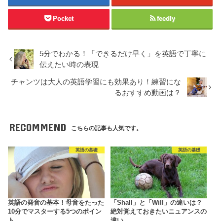
Pocket
feedly
5分でわかる！「できるだけ早く」を英語で丁寧に
伝えたい時の表現
チャンツは大人の英語学習にも効果あり！練習にな
るおすすめ動画は？
RECOMMEND
こちらの記事も人気です。
英語の基礎
英語の基礎
英語の発音の基本！母音をたった
「Shall」と「Will」の違いは？
10分でマスターする5つのポイン
絶対覚えておきたいニュアンスの
ト
違い