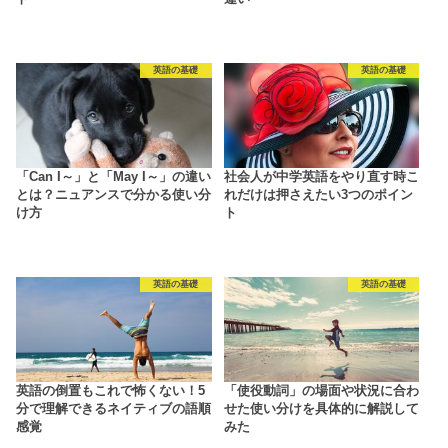
英語の基礎
英語の基礎
「Can I～」と「May I～」の違い
社会人が中学英語をやり直す時こ
とは？ニュアンスで分かる使い分
れだけは押さえたい3つのポイン
け方
ト
英語の基礎
英語の基礎
英語の倒置もこれで怖くない！5
「使役動詞」の場面や状況に合わ
分で理解できるネイティブの語順
せた使い分けを具体的に解説して
感覚
みた