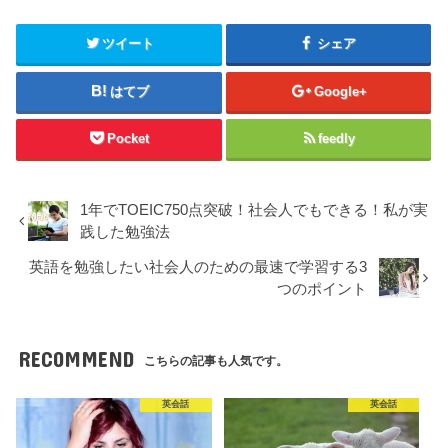
ツイート
シェア
はてブ
Google+
Pocket
feedly
1年でTOEIC750点突破！社会人でもできる！私が実
践した勉強法
英語を勉強したい社会人のための最速で学習する3
つのポイント
RECOMMEND
こちらの記事も人気です。
英会話
英会話