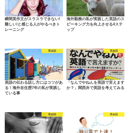
瞬間英作文がスラスラできない!
海外勤務の私が実践した英語のス
難しい!と感じる人がやるべきト
ピーキング力を向上させる4ステ
レーニング
ップ
英会話
英会話
英語の伝わる話し方にはコツがあ
「なんでやねんを英語で言えます
る！海外在住歴7年の私が実践し
か？」関西弁で英語を考えてみる
ている事
英会話
英会話