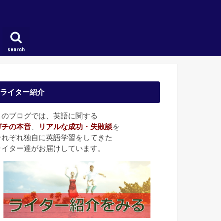
search
ライター紹介
このブログでは、英語に関する
ガチの本音
、
リアルな成功・失敗談
を
それぞれ独自に英語学習をしてきた
ライター達がお届けしています。