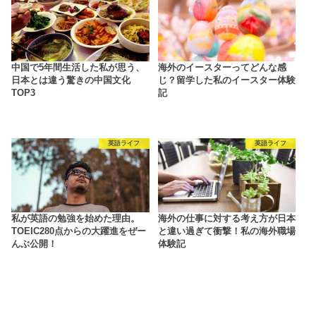
中国で5年間生活した私が思う、
海外のイースターってどんな感
日本とは違う驚きの中国文化
じ？留学した私のイースター体験
TOP3
記
英語ライフ
英語ライフ
私が英語の勉強を始めた理由。
海外の仕事に対する考え方が日本
TOEIC280点からの大躍進をぜー
と違い過ぎて衝撃！私の海外職場
んぶ公開！
体験記