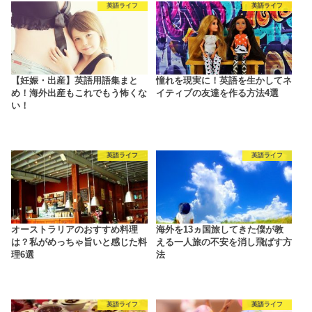
英語ライフ
英語ライフ
【妊娠・出産】英語用語集まと
憧れを現実に！英語を生かしてネ
め！海外出産もこれでもう怖くな
イティブの友達を作る方法4選
い！
英語ライフ
英語ライフ
オーストラリアのおすすめ料理
海外を13ヵ国旅してきた僕が教
は？私がめっちゃ旨いと感じた料
える一人旅の不安を消し飛ばす方
理6選
法
英語ライフ
英語ライフ