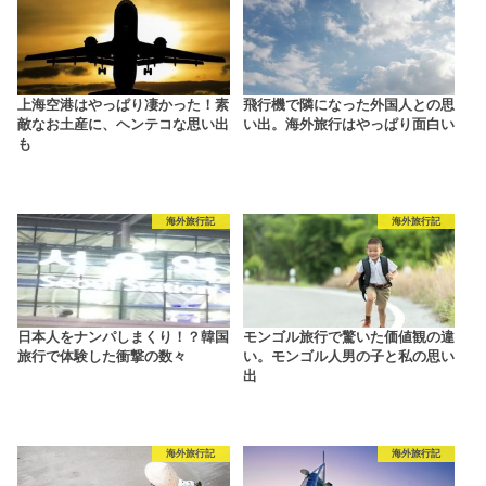
上海空港はやっぱり凄かった！素
飛行機で隣になった外国人との思
敵なお土産に、ヘンテコな思い出
い出。海外旅行はやっぱり面白い
も
海外旅行記
海外旅行記
日本人をナンパしまくり！？韓国
モンゴル旅行で驚いた価値観の違
旅行で体験した衝撃の数々
い。モンゴル人男の子と私の思い
出
海外旅行記
海外旅行記