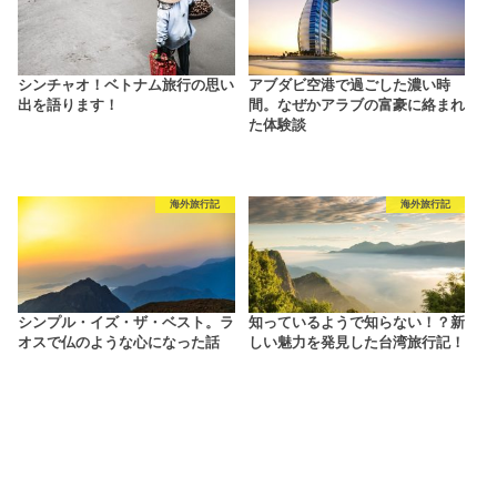
シンチャオ！ベトナム旅行の思い
アブダビ空港で過ごした濃い時
出を語ります！
間。なぜかアラブの富豪に絡まれ
た体験談
海外旅行記
海外旅行記
シンプル・イズ・ザ・ベスト。ラ
知っているようで知らない！？新
オスで仏のような心になった話
しい魅力を発見した台湾旅行記！