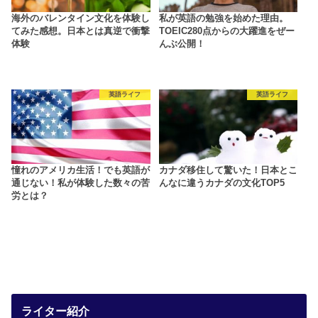
海外のバレンタイン文化を体験し
私が英語の勉強を始めた理由。
てみた感想。日本とは真逆で衝撃
TOEIC280点からの大躍進をぜー
体験
んぶ公開！
英語ライフ
英語ライフ
憧れのアメリカ生活！でも英語が
カナダ移住して驚いた！日本とこ
通じない！私が体験した数々の苦
んなに違うカナダの文化TOP5
労とは？
ライター紹介