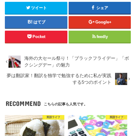
ツイート
シェア
はてブ
Google+
Pocket
feedly
海外の大セール祭り！「ブラックフライデー」「ボ
クシングデー」の魅力
夢は翻訳家！翻訳を独学で勉強するために私が実践
する5つのポイント
RECOMMEND
こちらの記事も人気です。
英語ライフ
英語ライフ