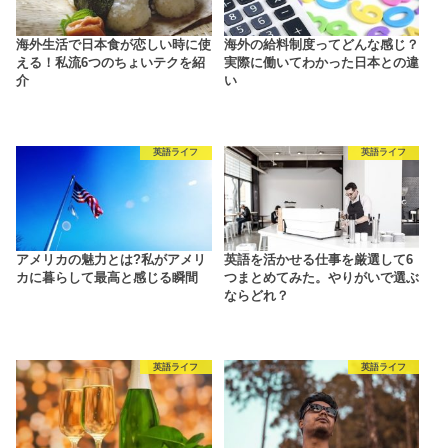
海外生活で日本食が恋しい時に使
海外の給料制度ってどんな感じ？
える！私流6つのちょいテクを紹
実際に働いてわかった日本との違
介
い
英語ライフ
英語ライフ
アメリカの魅力とは?私がアメリ
英語を活かせる仕事を厳選して6
カに暮らして最高と感じる瞬間
つまとめてみた。やりがいで選ぶ
ならどれ？
英語ライフ
英語ライフ