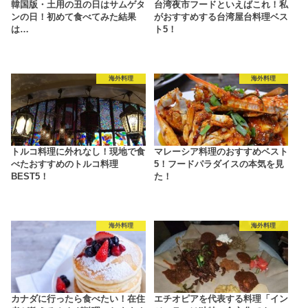
韓国版・土用の丑の日はサムゲタ
台湾夜市フードといえばこれ！私
ンの日！初めて食べてみた結果
がおすすめする台湾屋台料理ベス
は…
ト5！
海外料理
海外料理
トルコ料理に外れなし！現地で食
マレーシア料理のおすすめベスト
べたおすすめのトルコ料理
5！フードパラダイスの本気を見
BEST5！
た！
海外料理
海外料理
カナダに行ったら食べたい！在住
エチオピアを代表する料理「イン