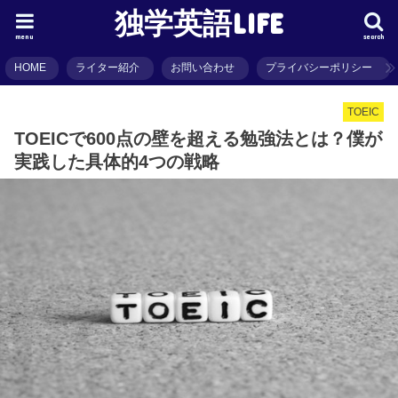
独学英語LIFE
menu
search
HOME
ライター紹介
お問い合わせ
プライバシーポリシー
TOEIC
TOEICで600点の壁を超える勉強法とは？僕が
実践した具体的4つの戦略