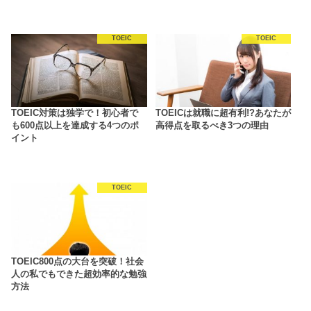
TOEIC
TOEIC
TOEIC対策は独学で！初心者で
TOEICは就職に超有利!?あなたが
も600点以上を達成する4つのポ
高得点を取るべき3つの理由
イント
TOEIC
TOEIC800点の大台を突破！社会
人の私でもできた超効率的な勉強
方法