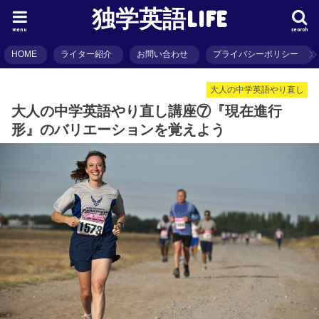
独学英語LIFE
menu
search
HOME
ライター紹介
お問い合わせ
プライバシーポリシー
大人の中学英語やり直し
大人の中学英語やり直し講座⑦『現在進行
形』のバリエーションを覚えよう