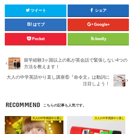
ツイート
シェア
はてブ
Google+
Pocket
feedly
留学経験3ヶ国以上の私が英会話で緊張しない4つの
方法を教えます！
大人の中学英語やり直し講座⑥『命令文』は動詞に
注目しよう！
RECOMMEND
こちらの記事も人気です。
大人の中学英語やり直し
大人の中学英語やり直し