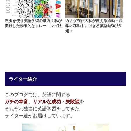
右脳を使う英語学習の威力！私が
カナダ在住の私が教える通勤・通
実践した効果的なトレーニング法
学の移動中にできる英語勉強法5
選！
ライター紹介
このブログでは、英語に関する
ガチの本音
、
リアルな成功・失敗談
を
それぞれ独自に英語学習をしてきた
ライター達がお届けしています。