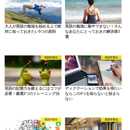
大人が英語の勉強を始める上で絶
英語の勉強に集中できない！そん
対に知っておきたい5つの原則
なあなたにとっておきの解決策3
選
英語学習法
英語学習法
英語の記憶力を鍛えるにはコツが
ディクテーションで効果を得たい
必要！厳選2つのトレーニング法
ならこの4つを知らないと始まら
ない
英語学習法
英語学習法