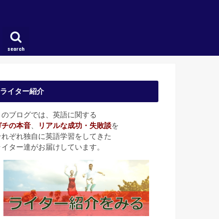
search
ライター紹介
このブログでは、英語に関する
ガチの本音
、
リアルな成功・失敗談
を
それぞれ独自に英語学習をしてきた
ライター達がお届けしています。