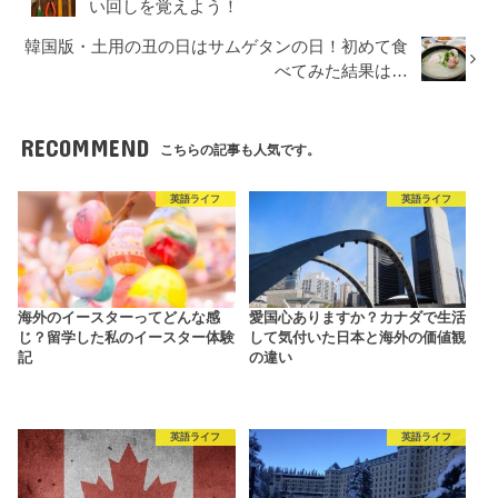
い回しを覚えよう！
韓国版・土用の丑の日はサムゲタンの日！初めて食
べてみた結果は…
RECOMMEND
こちらの記事も人気です。
英語ライフ
英語ライフ
海外のイースターってどんな感
愛国心ありますか？カナダで生活
じ？留学した私のイースター体験
して気付いた日本と海外の価値観
記
の違い
英語ライフ
英語ライフ