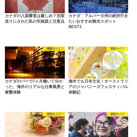
カナダの入国審査は厳しめ？別室
カナダ・アルバータ州の絶対行き
送りにされた私の失敗談と注意点
たいおすすめ観光スポット
BEST3
英語ライフ
英語ライフ
カナダのバーで7ヶ月働いて分か
海外でも日本文化！オーストラリ
った、海外のリアルな仕事風景と
アのジャパニーズフェスティバル
衝撃体験
体験記
英語ライフ
英語ライフ