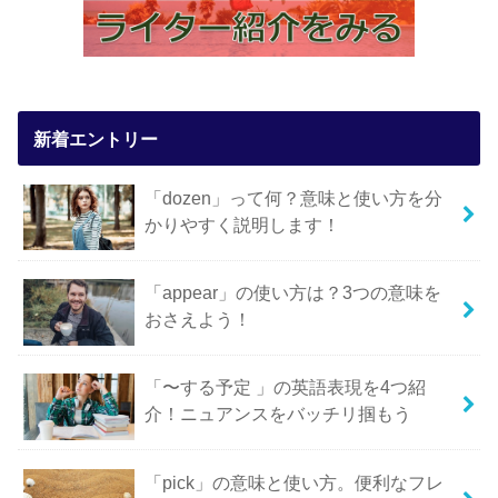
新着エントリー
「dozen」って何？意味と使い方を分
かりやすく説明します！
「appear」の使い方は？3つの意味を
おさえよう！
「〜する予定 」の英語表現を4つ紹
介！ニュアンスをバッチリ掴もう
「pick」の意味と使い方。便利なフレ