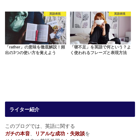
英語表現
英語表現
「rather」の意味を徹底解説！頻
「寝不足」を英語で何という？よ
出の3つの使い方を覚えよう
く使われるフレーズと表現方法
ライター紹介
このブログでは、英語に関する
ガチの本音
、
リアルな成功・失敗談
を