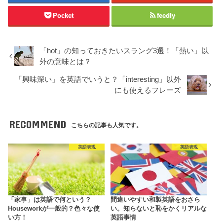
Pocket
feedly
「hot」の知っておきたいスラング3選！「熱い」以
外の意味とは？
「興味深い」を英語でいうと？「interesting」以外
にも使えるフレーズ
RECOMMEND
こちらの記事も人気です。
英語表現
英語表現
「家事」は英語で何という？
間違いやすい和製英語をおさら
Houseworkが一般的？色々な使
い。知らないと恥をかくリアルな
い方！
英語事情