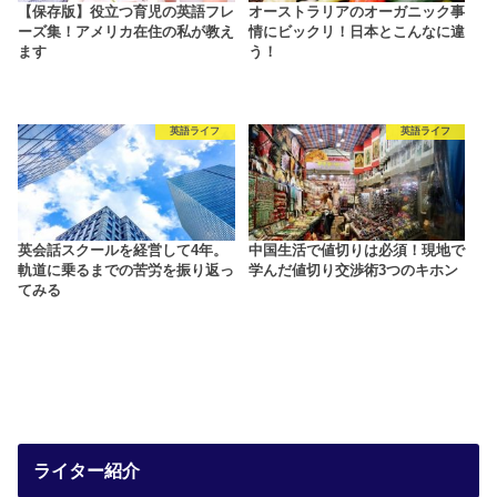
【保存版】役立つ育児の英語フレ
オーストラリアのオーガニック事
ーズ集！アメリカ在住の私が教え
情にビックリ！日本とこんなに違
ます
う！
英語ライフ
英語ライフ
英会話スクールを経営して4年。
中国生活で値切りは必須！現地で
軌道に乗るまでの苦労を振り返っ
学んだ値切り交渉術3つのキホン
てみる
ライター紹介