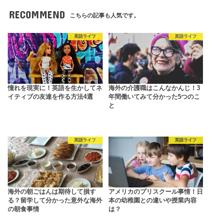
RECOMMEND
こちらの記事も人気です。
英語ライフ
英語ライフ
憧れを現実に！英語を生かしてネ
海外の介護職はこんなかんじ！3
イティブの友達を作る方法4選
年間働いてみて分かった5つのこ
と
英語ライフ
英語ライフ
海外の朝ごはんは期待して損す
アメリカのプリスクール事情！日
る？留学して分かった意外な海外
本の幼稚園との違いや授業内容
の朝食事情
は？