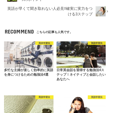
英語が早くて聞き取れない人必見!!確実に実力をつ
ける3ステップ
RECOMMEND
こちらの記事も人気です。
英語学習法
英語学習法
多忙な主婦が楽しく効率的に英語
日常英会話を習得する勉強法4ス
を身につけるための勉強法4選
テップ！ネイティブと会話したい
あなたへ
英語学習法
英語学習法