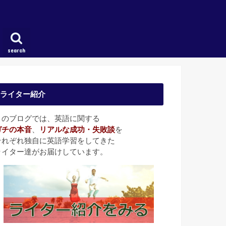
search
ライター紹介
このブログでは、英語に関する
ガチの本音
、
リアルな成功・失敗談
を
それぞれ独自に英語学習をしてきた
ライター達がお届けしています。