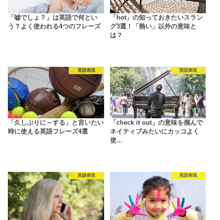
「嘘でしょ？」は英語で何とい
「hot」の知っておきたいスラン
う？よく使われる4つのフレーズ
グ3選！「熱い」以外の意味と
は？
英語表現
英語表現
「久しぶりに～する」と言いたい
「check it out」の意味を掴んで
時に使える英語フレーズ4選
ネイティブみたいにカッコよく
使…
英語表現
英語表現