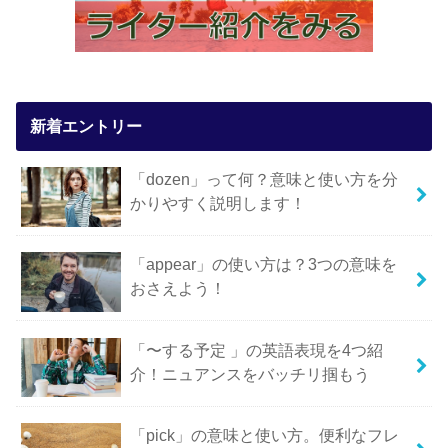
新着エントリー
「dozen」って何？意味と使い方を分
かりやすく説明します！
「appear」の使い方は？3つの意味を
おさえよう！
「〜する予定 」の英語表現を4つ紹
介！ニュアンスをバッチリ掴もう
「pick」の意味と使い方。便利なフレ