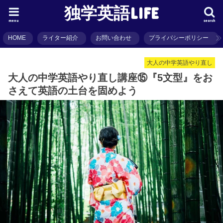
独学英語LIFE
menu
search
HOME
ライター紹介
お問い合わせ
プライバシーポリシー
大人の中学英語やり直し
大人の中学英語やり直し講座⑮『5文型』をお
さえて英語の土台を固めよう