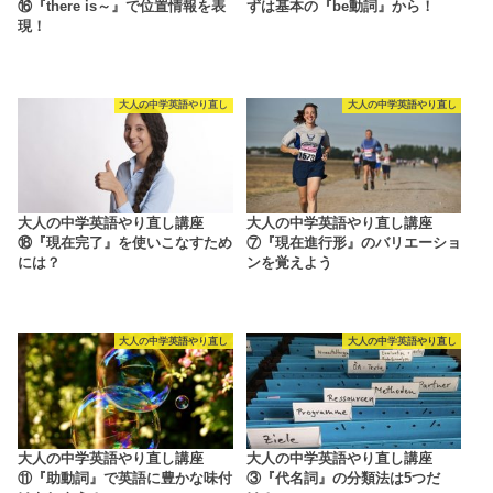
⑯『there is～』で位置情報を表
ずは基本の『be動詞』から！
現！
大人の中学英語やり直し
大人の中学英語やり直し
大人の中学英語やり直し講座
大人の中学英語やり直し講座
⑱『現在完了』を使いこなすため
⑦『現在進行形』のバリエーショ
には？
ンを覚えよう
大人の中学英語やり直し
大人の中学英語やり直し
大人の中学英語やり直し講座
大人の中学英語やり直し講座
⑪『助動詞』で英語に豊かな味付
③『代名詞』の分類法は5つだ