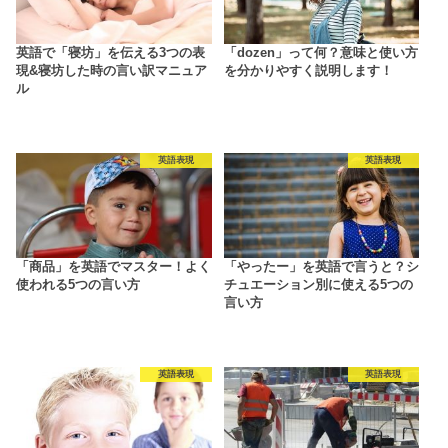
英語で「寝坊」を伝える3つの表
「dozen」って何？意味と使い方
現&寝坊した時の言い訳マニュア
を分かりやすく説明します！
ル
英語表現
英語表現
「商品」を英語でマスター！よく
「やったー」を英語で言うと？シ
使われる5つの言い方
チュエーション別に使える5つの
言い方
英語表現
英語表現