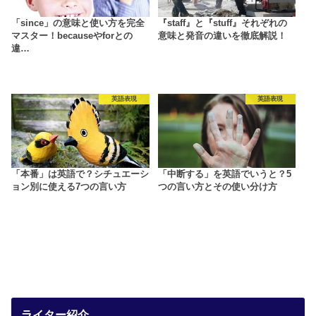
「since」の意味と使い方を完全
『staff』と『stuff』それぞれの
マスター！becauseやforとの
意味と発音の違いを徹底解説！
違…
英語表現
英語表現
「本番」は英語で？シチュエーシ
「中断する」を英語でいうと？5
ョン別に使える7つの言い方
つの言い方とその使い分け方
ライター紹介