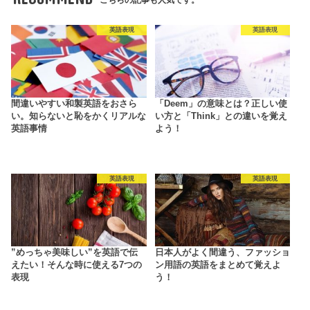
こちらの記事も人気です。
英語表現
英語表現
間違いやすい和製英語をおさら
「Deem」の意味とは？正しい使
い。知らないと恥をかくリアルな
い方と「Think」との違いを覚え
英語事情
よう！
英語表現
英語表現
”めっちゃ美味しい”を英語で伝
日本人がよく間違う、ファッショ
えたい！そんな時に使える7つの
ン用語の英語をまとめて覚えよ
表現
う！