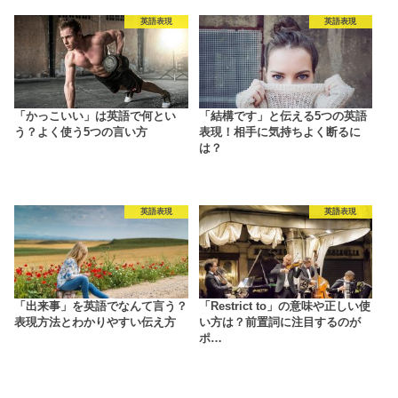
英語表現
英語表現
「かっこいい」は英語で何とい
「結構です」と伝える5つの英語
う？よく使う5つの言い方
表現！相手に気持ちよく断るに
は？
英語表現
英語表現
「出来事」を英語でなんて言う？
「Restrict to」の意味や正しい使
表現方法とわかりやすい伝え方
い方は？前置詞に注目するのが
ポ…