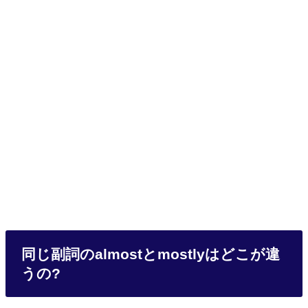
同じ副詞のalmostとmostlyはどこが違
うの?