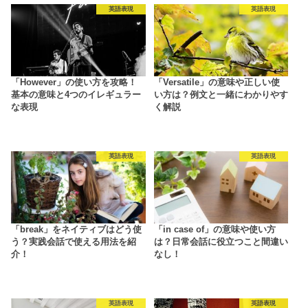
英語表現
英語表現
「However」の使い方を攻略！
「Versatile」の意味や正しい使
基本の意味と4つのイレギュラー
い方は？例文と一緒にわかりやす
な表現
く解説
英語表現
英語表現
「break」をネイティブはどう使
「in case of」の意味や使い方
う？実践会話で使える用法を紹
は？日常会話に役立つこと間違い
介！
なし！
英語表現
英語表現