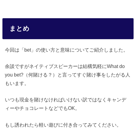
まとめ
今回は「bet」の使い方と意味についてご紹介しました。
余談ですがネイティブスピーカーは結構気軽にWhat do
you bet?（何賭ける？）と言ってすぐ賭け事をしたがる人
もいます。
いつも現金を賭けなければいけない訳ではなくキャンデ
ィーやチョコレートなどでもOK。
もし誘われたら軽い遊びに付き合ってみてください。