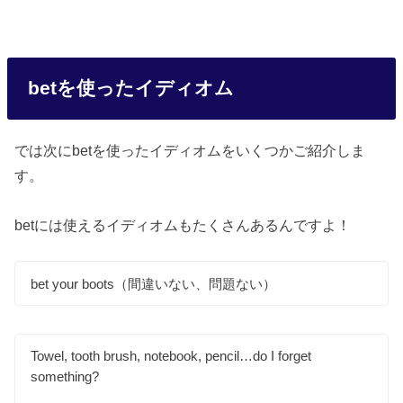
betを使ったイディオム
では次にbetを使ったイディオムをいくつかご紹介しま
す。
betには使えるイディオムもたくさんあるんですよ！
bet your boots（間違いない、問題ない）
Towel, tooth brush, notebook, pencil…do I forget
something?