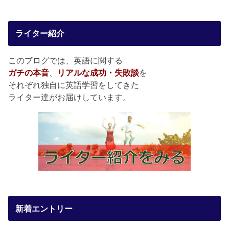
ライター紹介
このブログでは、英語に関する
ガチの本音
、
リアルな成功・失敗談
を
それぞれ独自に英語学習をしてきた
ライター達がお届けしています。
新着エントリー