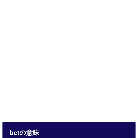
betの意味