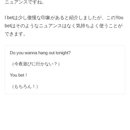
ニュアンスですね。
I betは少し傲慢な印象があると紹介しましたが、このYou
betはそのようなニュアンスはなく気持ちよく使うことが
できます。
Do you wanna hang out tonight?
（今夜遊びに行かない？）
You bet！
（もちろん！）