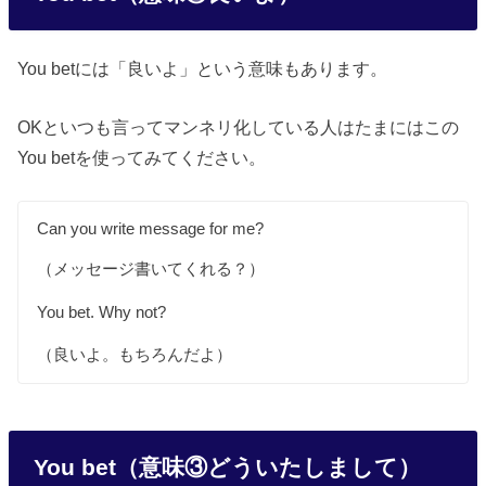
You betには「良いよ」という意味もあります。
OKといつも言ってマンネリ化している人はたまにはこの
You betを使ってみてください。
Can you write message for me?
（メッセージ書いてくれる？）
You bet. Why not?
（良いよ。もちろんだよ）
You bet（意味③どういたしまして）