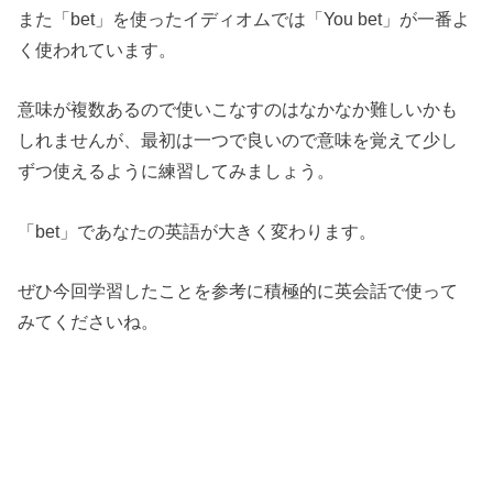
また「bet」を使ったイディオムでは「You bet」が一番よ
く使われています。
意味が複数あるので使いこなすのはなかなか難しいかも
しれませんが、最初は一つで良いので意味を覚えて少し
ずつ使えるように練習してみましょう。
「bet」であなたの英語が大きく変わります。
ぜひ今回学習したことを参考に積極的に英会話で使って
みてくださいね。