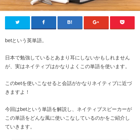
betという英単語。
日本で勉強しているとあまり耳にしないかもしれません
が、実はネイティブはかなりよくこの単語を使います。
このbetを使いこなせると会話がかなりネイティブに近づ
きますよ！
今回はbetという単語を解説し、ネイティブスピーカーが
この単語をどんな風に使いこなしているのかをご紹介し
ていきます。