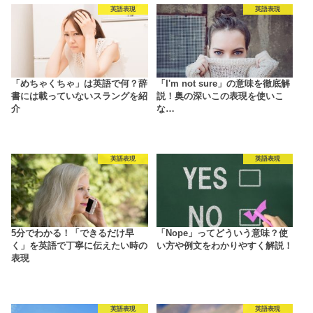
英語表現
英語表現
「めちゃくちゃ」は英語で何？辞
「I'm not sure」の意味を徹底解
書には載っていないスラングを紹
説！奥の深いこの表現を使いこ
介
な…
英語表現
英語表現
5分でわかる！「できるだけ早
「Nope」ってどういう意味？使
く」を英語で丁寧に伝えたい時の
い方や例文をわかりやすく解説！
表現
英語表現
英語表現