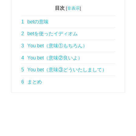
目次
[
非表示
]
1
betの意味
2
betを使ったイディオム
3
You bet（意味①もちろん）
4
You bet（意味②良いよ）
5
You bet（意味③どういたしまして）
6
まとめ