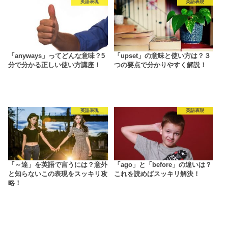
英語表現
英語表現
「anyways」ってどんな意味？5
「upset」の意味と使い方は？３
分で分かる正しい使い方講座！
つの要点で分かりやすく解説！
英語表現
英語表現
「～達」を英語で言うには？意外
「ago」と「before」の違いは？
と知らないこの表現をスッキリ攻
これを読めばスッキリ解決！
略！