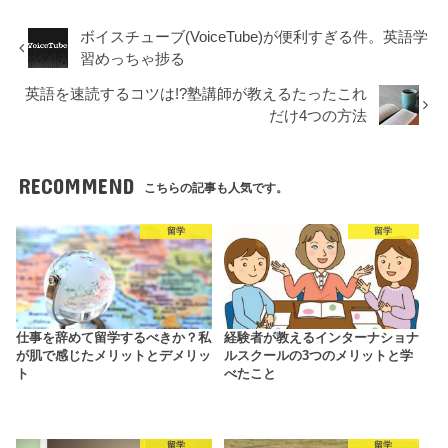
ボイスチューブ(VoiceTube)が便利すぎる件。英語学
習めっちゃ捗る
英語を速読するコツは!?塾講師が教えるたったこれ
だけ4つの方法
RECOMMEND
こちらの記事も人気です。
留学
留学
仕事を辞めて留学するべきか？私
経験者が教えるインターナショナ
が肌で感じたメリットとデメリッ
ルスクールの3つのメリットと学
ト
べたこと
留学
留学