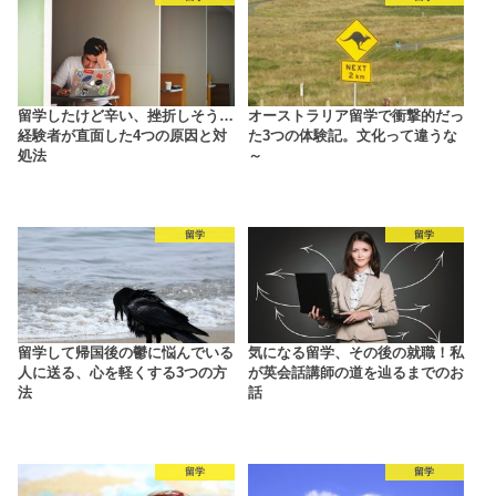
留学したけど辛い、挫折しそう…
オーストラリア留学で衝撃的だっ
経験者が直面した4つの原因と対
た3つの体験記。文化って違うな
処法
～
留学
留学
留学して帰国後の鬱に悩んでいる
気になる留学、その後の就職！私
人に送る、心を軽くする3つの方
が英会話講師の道を辿るまでのお
法
話
留学
留学