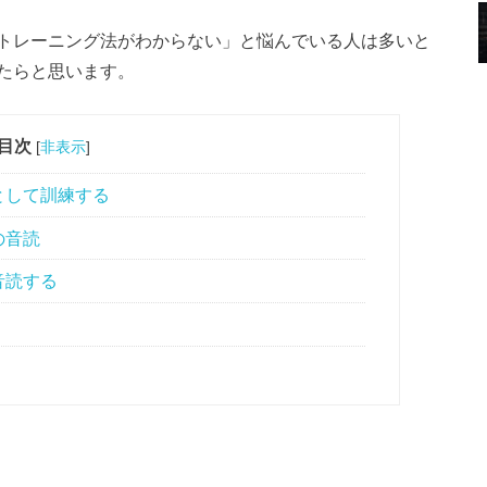
トレーニング法がわからない」と悩んでいる人は多いと
たらと思います。
目次
[
非表示
]
として訓練する
の音読
音読する