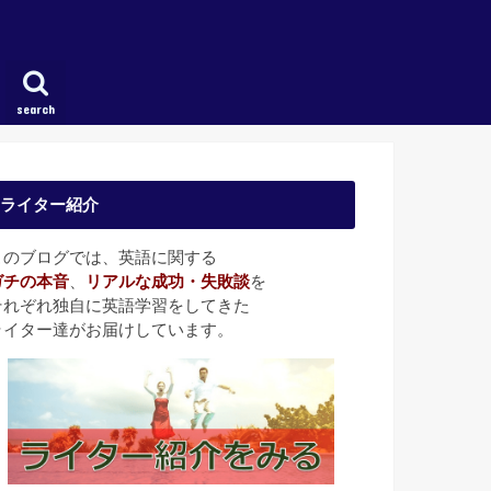
search
ライター紹介
このブログでは、英語に関する
ガチの本音
、
リアルな成功・失敗談
を
それぞれ独自に英語学習をしてきた
ライター達がお届けしています。