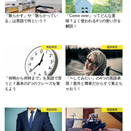
「散らかす」や「散らかってい
「Come over」ってどんな意
る」は英語で何という？
味？よく使われる4つの使い方を
解説！
英語表現
英語表現
「何時から何時まで」を英語で言
「〜してみたい」の4つの英語表
うと？基本の2つのフレーズを覚
現！意外と簡単だからすぐ覚えち
えよう
ゃおう！
英語表現
英語表現