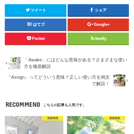
ツイート
シェア
はてブ
Google+
Pocket
feedly
「Awake」にはどんな意味がある？さまざまな使い
方を徹底解説
「Assign」ってどういう意味？正しい使い方を例文
で解説！
RECOMMEND
こちらの記事も人気です。
英語表現
英語表現