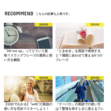
RECOMMEND
こちらの記事も人気です。
英語表現
英語表現
「Hit me up」ってどういう意
「ときめき」を英語で表現する
味？スラングフレーズの意味と使
と？場面に合わせて使える6つの
い方を解説
フレーズ
英語表現
英語表現
【10分でわかる】"with"の英語の
「ナーバス」の英語での使い方
使い方を完全マスターしよう！
は？緊張を表すときに使えるフレ