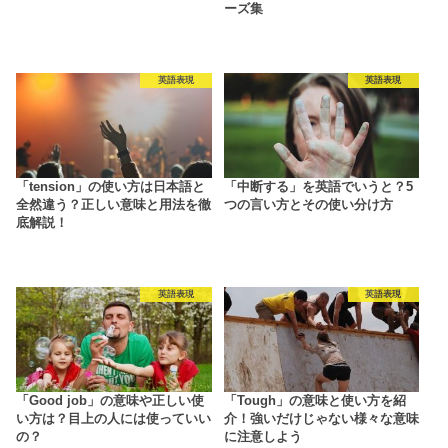
ーズ集
英語表現
英語表現
「tension」の使い方は日本語と
「中断する」を英語でいうと？5
全然違う？正しい意味と用法を徹
つの言い方とその使い分け方
底解説！
英語表現
英語表現
「Good job」の意味や正しい使
「Tough」の意味と使い方を紹
い方は？目上の人には使っていい
介！強いだけじゃない様々な意味
の？
に注意しよう