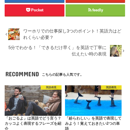
Pocket
feedly
ワーホリでの仕事探し3つのポイント！英語力はど
れくらい必要？
5分でわかる！「できるだけ早く」を英語で丁寧に
伝えたい時の表現
RECOMMEND
こちらの記事も人気です。
英語表現
英語表現
「おごるよ」は英語でどう言う？
「紛らわしい」を英語で表現して
カッコよく表現するフレーズを紹
みよう！覚えておきたい2つの単
介
語