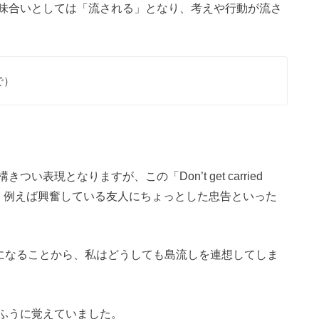
味合いとしては「流される」となり、考えや行動が流さ
いで）
表現となりますが、この「Don’t get carried
く、例えば興奮している友人にちょっとした忠告といった
う意味になることから、私はどうしても島流しを連想してしま
ふうに覚えていました。