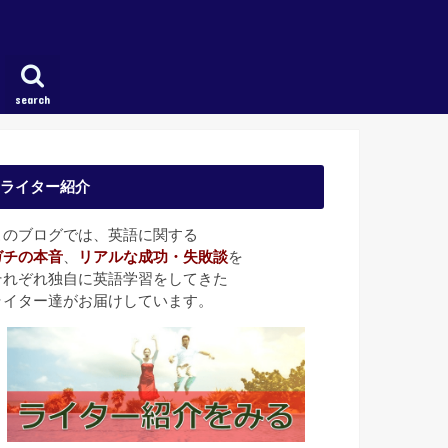
search
ライター紹介
このブログでは、英語に関する
ガチの本音
、
リアルな成功・失敗談
を
それぞれ独自に英語学習をしてきた
ライター達がお届けしています。