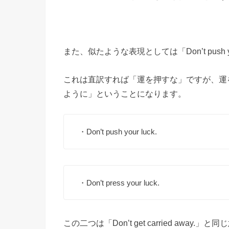
また、似たような表現としては「Don’t push y
これは直訳すれば「運を押すな」ですが、運
ように」ということになります。
・Don’t push your luck.
・Don’t press your luck.
この二つは「Don’t get carried aw