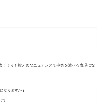
な
ill be sadと言うよりも控えめなニュアンスで事実を述べる表現にな
何かお食べになりますか？
いのです