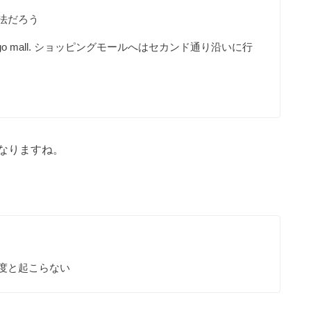
番の方法だろう
est way to go mall. ショッピングモールへはセカンド通り沿いに行
なりますね。
ことは二度と起こらない