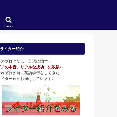
search
ライター紹介
このブログでは、英語に関する
ガチの本音
、
リアルな成功・失敗談
を
それぞれ独自に英語学習をしてきた
ライター達がお届けしています。