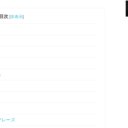
目次
[
非表示
]
e」
フレーズ