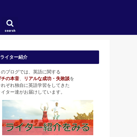
search
ライター紹介
このブログでは、英語に関する
ガチの本音
、
リアルな成功・失敗談
を
それぞれ独自に英語学習をしてきた
ライター達がお届けしています。