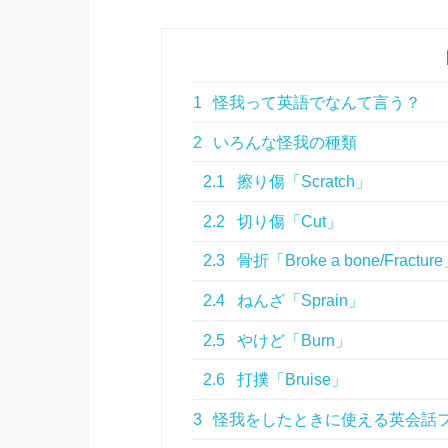
1
怪我って英語でなんて言う？
2
いろんな怪我の種類
2.1
擦り傷「Scratch」
2.2
切り傷「Cut」
2.3
骨折「Broke a bone/Fractur
2.4
ねんざ「Sprain」
2.5
やけど「Burn」
2.6
打撲「Bruise」
3
怪我をしたときに使える英会話