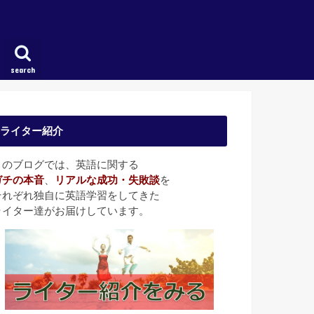
search
ライター紹介
このブログでは、英語に関する
ガチの本音
、
リアルな成功・失敗談
を
それぞれ独自に英語学習をしてきた
ライター達がお届けしています。