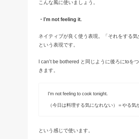
こんな風に使いましょう。
・I’m not feeling it.
ネイティブが良く使う表現。「それをする気
という表現です。
I can’t be bothered と同じよう
きます。
I’m not feeling to cook tonight.
（今日は料理する気になれない）＝やる気
という感じで使います。