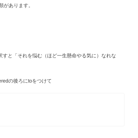
類があります。
通り訳すと「それを悩む（ほど一生懸命やる気に）なれな
redの後ろにtoをつけて