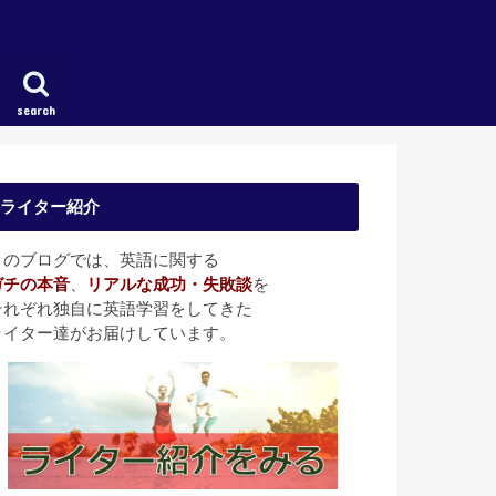
search
ライター紹介
このブログでは、英語に関する
ガチの本音
、
リアルな成功・失敗談
を
それぞれ独自に英語学習をしてきた
ライター達がお届けしています。