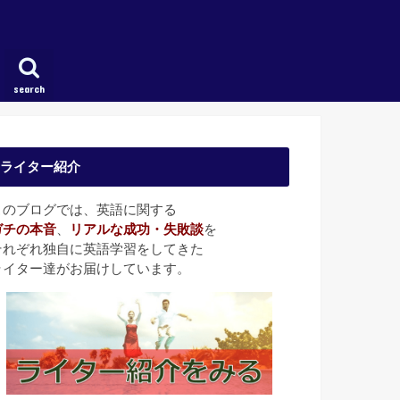
search
ライター紹介
このブログでは、英語に関する
ガチの本音
、
リアルな成功・失敗談
を
それぞれ独自に英語学習をしてきた
ライター達がお届けしています。