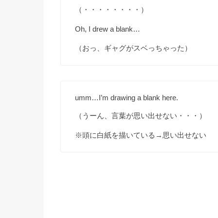
（・・・・・・・・）
Oh, I drew a blank…
（おっ、ギャグがスベっちゃった）
umm…I’m drawing a blank here.
（うーん、言葉が思い出せない・・・）
※頭に白紙を描いている→思い出せない